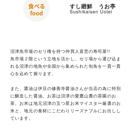
すし廻鮮 うお亭
Sushikaisen Uotei
沼津魚市場のセリ権を持つ仲買人直営の寿司屋!!
魚市場２階という立地を活かし、セリ場から運び込ま
れる沼津の地魚や全国から集められた旬魚を一貫一貫
心を込めて握ります。
また、醤油は伊豆の修善寺醤油さんが当店の為に特別
に醸造した醤油。お茶は沼津の愛鷹山麓の茶園のお
茶。お米は地元沼津の五つ星お米マイスター厳選のお
米と、地元の食材にこだわりリーズナブルにお出しし
ています。