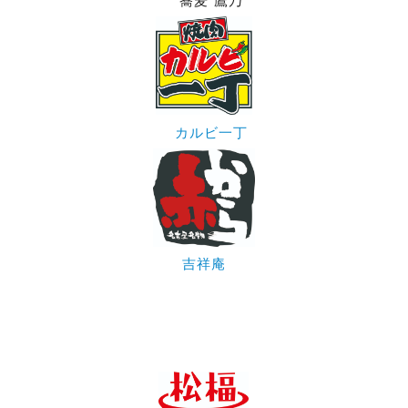
カルビ一丁
吉祥庵