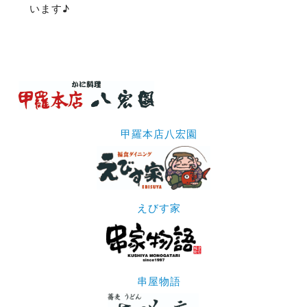
います♪
甲羅本店八宏園
えびす家
串屋物語