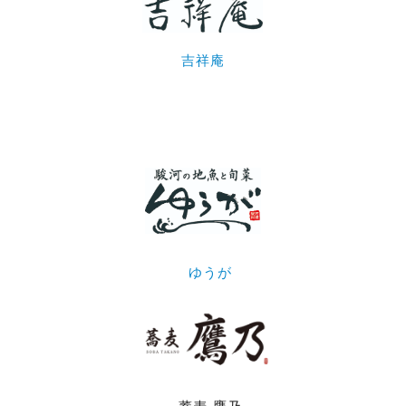
吉祥庵
ゆうが
蕎麦 鷹乃