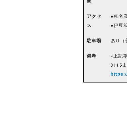
間
午
アクセ
●東名
ス
●伊豆
駐車場
あり（普
備考
※上記
3115
https: