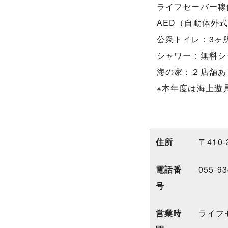
ライフセーバー稼働時
AED（自動体外
公衆トイレ：3ヶ
シャワー：無料シ
海の家：２店舗あ
※本年度は海上遊
住所
〒410
電話番
055-
号
営業時
ライフ