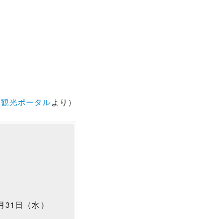
津観光ポータル
より）
月31日（水）