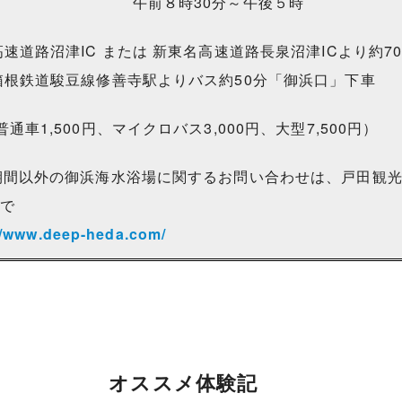
前８時30分～午後５時
高速道路沼津IC または 新東名高速道路長泉沼津ICより約7
箱根鉄道駿豆線修善寺駅よりバス約50分「御浜口」下車
通車1,500円、マイクロバス3,000円、大型7,500円）
期間以外の御浜海水浴場に関するお問い合わせは、戸田観光協会 
まで
//www.deep-heda.com/
オススメ体験記