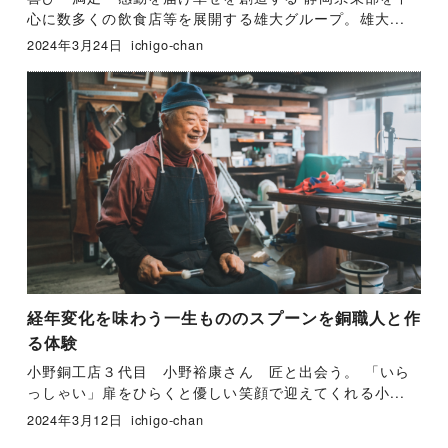
心に数多くの飲食店等を展開する雄大グループ。雄大...
2024年3月24日
ichigo-chan
経年変化を味わう一生もののスプーンを銅職人と作
る体験
小野銅工店３代目 小野裕康さん 匠と出会う。 「いら
っしゃい」扉をひらくと優しい笑顔で迎えてくれる小...
2024年3月12日
ichigo-chan