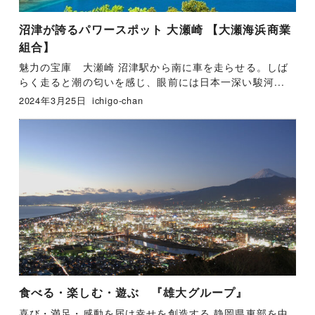
沼津が誇るパワースポット 大瀬崎 【大瀬海浜商業
組合】
魅力の宝庫 大瀬崎 沼津駅から南に車を走らせる。しば
らく走ると潮の匂いを感じ、眼前には日本一深い駿河...
2024年3月25日
ichigo-chan
食べる・楽しむ・遊ぶ 『雄大グループ』
喜び・満足・感動を届け幸せを創造する 静岡県東部を中